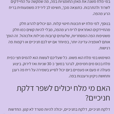
במי מלח משנה את מאזן החומציות בפה, מה שמקשה על החיידקים
לשרוד ולהתרבות. כתוצאה מכך, תשימו לב לירידה משמעותית בריח
הרע מהפה.
בנוסף, למי מלח יש תכונות חיטוי קלות. הם יכולים להרוג חלק
מהחיידקים האחראים לריח רע מהפה, מבלי להיות קשים כמו חלק
משטיפות הפה המסחריות, שלעתים קרובות מכילות אלכוהול. זה הופך
אותם לאופציה עדינה יותר, במיוחד אם יש לכם חניכיים או רקמות פה
רגישות.
השימוש במי מלח הוא פשוט. כל שעליכם לעשות הוא להמיס חצי כפית
מלח בכוס מים חמימים, לגרגר במשך כ-30 שניות ואז לירוק. ביצוע
פעולה זו פעם או פעמיים ביום יכול לסייע בשמירה על ריח פה רענן
ותחושת ניקיון ורעננות בפה.
האם מי מלח יכולים לשפר דלקת
חניכיים?
דלקת חניכיים, דלקת בחניכיים, יכולה להיות מטרד לא קטן. החדשות