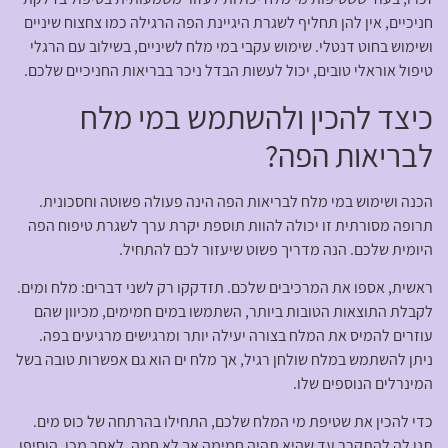
חניכיים, אין להן תחליף לשגרת היגיינת הפה הרגילה כמו צחצוח שיניים
ושימוש בחוט דנטלי. שימוש עקבי במי מלח לשיניים, בשילוב עם הרגלי
טיפול אוראלי טובים, יכול לעשות הבדל ניכר בבריאות החניכיים שלכם.
כיצד להכין ולהשתמש במי מלח
לבריאות הפה?
הכנה ושימוש במי מלח לבריאות הפה הינה פעולה פשוטה וחסכונית.
תרופה מסורתית זו יכולה להוות תוספת יקרת ערך לשגרת טיפוח הפה
היומית שלכם. הנה מדריך פשוט שיעזור לכם להתחיל.
ראשית, אספו את המרכיבים שלכם. תזדקקו רק לשני דברים: מלח ומים.
לקבלת התוצאות הטובות ביותר, השתמשו במים חמימים, מכיוון שהם
עוזרים להמיס את המלח בצורה יעילה יותר ומרגישים מרגיעים בפה.
ניתן להשתמש במלח שולחן רגיל, אך מלח ים הוא גם אפשרות טובה בשל
המינרלים הנוספים שלו.
כדי להכין את שטיפת מי המלח שלכם, התחילו בהרתחה של כוס מים.
תנו לה להתקרר עד שהיא תהיה חמימה אך לא חמה. לאחר מכן, הוסיפו