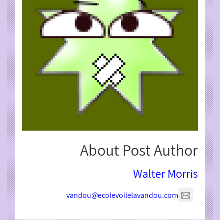
About Post Author
Walter Morris
vandou@ecolevoilelavandou.com