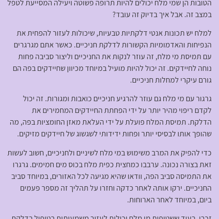
הטובות הן שמי מלח יכולים להיות תרופה פשוטה ויעילה המסייעת לטפל
במצב זה. אבל איך בדיוק זה עובד?
למלח יש תכונות אנטי דלקתיות טבעיות, שיכולות לעזור להפחית את
הנפיחות והאדמומיות הקשורות לדלקת חניכיים. כאשר אתם מגרגרים
עם תמיסת מי מלח, זה עוזר לנקות את החניכיים וליצור סביבה פחות
נוחה לחיידקים. זה יכול להיות מועיל במיוחד מכיוון שחיידקים בפה הם
גורם עיקרי למחלות חניכיים.
גרגור עם מי מלח גם עוזר להרגיע חניכיים כואבות ומגורות. זה יכול
לקדם ריפוי מהיר יותר על ידי הפחתת החיידקים המחמירים את
הדלקת. תמיסת המלח פועלת על ידי העלאת מאזן החומציות בפה, מה
שהופך אותו לבסיסי יותר ופחות ידידותי לשגשוג של חיידקים מזיקים.
כדי להפיק את המרב משימוש במי מלח לשיניים ולחניכיים, חשוב לעשות
זאת בצורה נכונה. ערבבו כמחצית כפית מלח בכוס מים חמימים. גרגרו
את התמיסה סביב הפה, וודאו שהיא מגיעה לכל האזורים, במיוחד סביב
החניכיים. ירקו אותה לאחר כדקה וחזרו על תהליך זה מספר פעמים
ביום, במיוחד לאחר הארוחות.
זכרו, בעוד ששטיפות מי מלח יכולות לעזור משמעותית בטיפול בדלקת