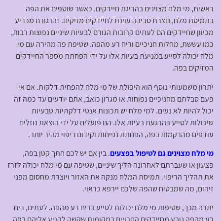
ראשית, מי מלח מצוינים בהריגת חיידקים. כאשר שוטפים את הפה
בתמיסת מלח, נוצרת סביבה עוינת לחיידקים מזיקים. זהו גורם מכריע
מכיוון שחיידקים הם לעתים קרובות הגורם לבעיות שיניים נפוצות רבות,
כמו עששת, מחלות חניכיים וריח רע מהפה. שטיפת פה מהירה עם מי
מלח יכולה לסייע במניעת בעיות אלו על ידי הפחתת מספר החיידקים
המזיקים בפה.
יתרון משמעותי נוסף הוא היכולת של מי מלח להפחית דלקות. אם אי
פעם סבלתם מחניכיים נפוחות או מגרון כואב, אתם יודעים עד כמה זה
יכול להיות לא נעים. למי מלח יש תכונות אנטי דלקתיות טבעיות
שיכולות לסייע בהרגעת בעיות אלו. הם פועלים על ידי הוצאת נוזלים
עודפים מהרקמות בפה, הפחתת נפיחות וקידום ריפוי מהיר יותר.
מי מלח מצוינים גם לטיפול בפצעים
. בין אם יש לכם חתך קטן בפה,
פצעון או שעברתם לאחרונה הליך שיניים, שטיפה עם מי מלח יכולה לזרז
את תהליך הריפוי. תמיסת המלח מנקה את האזור ויוצרת מחסום מפני
זיהום, מה שמבטיח שהפה שלכם יירפא כראוי.
יתרה מכך, שטיפות מי מלח יכולות לסייע בריח רע מהפה. לעתים, ריח
רע מהפה נובע מחיידקים החבויים במקומות שקשה להגיע אליהם בפה.