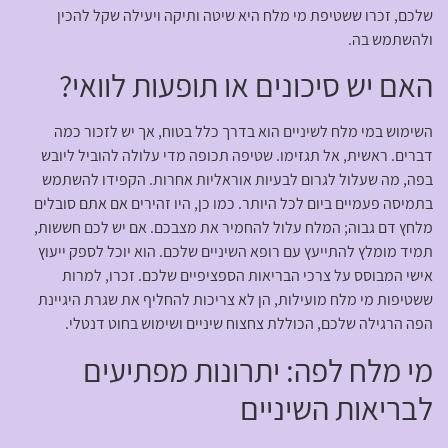
שלכם, זכרו ששטיפת מי מלח היא שיטה ותיקה ויעילה שקל להכין
ולהשתמש בה.
האם יש סיכונים או תופעות לוואי?
השימוש במי מלח לשיניים הוא בדרך כלל בטוח, אך יש לזכור כמה
דברים. ראשית, אל תגזימו. שטיפה תכופה מדי עלולה להוביל ליובש
בפה, מה שעלול לגרום לבעיות אוראליות אחרות. הקפידו להשתמש
בתמיסה פעמיים ביום לכל היותר. כמו כן, היו זהירים אם אתם סובלים
מלחץ דם גבוה; המלח עלול להחמיר את מצבכם. אם יש לכם חששות,
תמיד מומלץ להתייעץ עם רופא השיניים שלכם. הוא יוכל לספק ייעוץ
אישי המבוסס על צרכי הבריאות הספציפיים שלכם. זכרו, למרות
ששטיפות מי מלח מועילות, הן לא צריכות להחליף את שגרת היגיינת
הפה הרגילה שלכם, הכוללת צחצוח שיניים ושימוש בחוט דנטלי.
מי מלח לפה: יתרונות מפתיעים
לבריאות השיניים