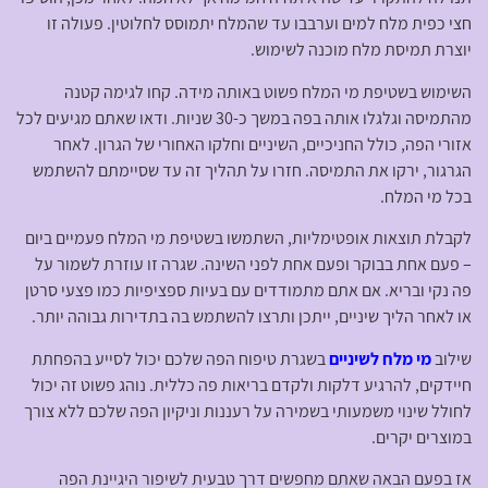
חצי כפית מלח למים וערבבו עד שהמלח יתמוסס לחלוטין. פעולה זו
יוצרת תמיסת מלח מוכנה לשימוש.
השימוש בשטיפת מי המלח פשוט באותה מידה. קחו לגימה קטנה
מהתמיסה וגלגלו אותה בפה במשך כ-30 שניות. ודאו שאתם מגיעים לכל
אזורי הפה, כולל החניכיים, השיניים וחלקו האחורי של הגרון. לאחר
הגרגור, ירקו את התמיסה. חזרו על תהליך זה עד שסיימתם להשתמש
בכל מי המלח.
לקבלת תוצאות אופטימליות, השתמשו בשטיפת מי המלח פעמיים ביום
– פעם אחת בבוקר ופעם אחת לפני השינה. שגרה זו עוזרת לשמור על
פה נקי ובריא. אם אתם מתמודדים עם בעיות ספציפיות כמו פצעי סרטן
או לאחר הליך שיניים, ייתכן ותרצו להשתמש בה בתדירות גבוהה יותר.
שילוב
מי מלח לשיניים
בשגרת טיפוח הפה שלכם יכול לסייע בהפחתת
חיידקים, להרגיע דלקות ולקדם בריאות פה כללית. נוהג פשוט זה יכול
לחולל שינוי משמעותי בשמירה על רעננות וניקיון הפה שלכם ללא צורך
במוצרים יקרים.
אז בפעם הבאה שאתם מחפשים דרך טבעית לשיפור היגיינת הפה