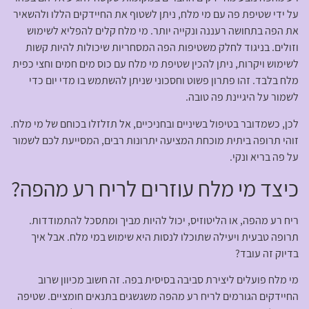
על ידי שטיפת פה עם מי מלח, ניתן לשטוף את החיידקים הללו ולהשאיר
את הפה בתחושה רעננה ונקייה יותר. מי מלח קלים להפליא לשימוש
וזולים. בניגוד לחלק משטיפות הפה המסחריות שיכולות להיות קשות
לשימוש ויקרות, ניתן להכין שטיפת מי מלח עם כוס מים חמים וחצי כפית
מלח בלבד. זהו פתרון פשוט וחסכוני שניתן להשתמש בו מדי יום כדי
לשמור על היגיינת פה טובה.
לכן, כשמדובר בטיפול בשיניים ובחניכיים, אל תזלזלו בכוחם של מי מלח.
זוהי תרופה ביתית מוכחת המציעה יתרונות רבים, המסייעת לכם לשמור
על פה בריא ונקי.
כיצד מי מלח עוזרים לריח רע מהפה?
ריח רע מהפה, או הליטוזיס, יכול להיות מביך ומתסכל להתמודדות.
תרופה טבעית ויעילה שתוכלו לנסות היא שימוש במי מלח. אבל איך
בדיוק זה עובד?
מי מלח פועלים ליצירת סביבה בסיסית בפה. זה חשוב מכיוון שרוב
החיידקים הגורמים לריח רע מהפה משגשגים בתנאים חומציים. שטיפה